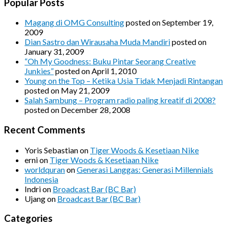
Popular Posts
Magang di OMG Consulting
posted on September 19,
2009
Dian Sastro dan Wirausaha Muda Mandiri
posted on
January 31, 2009
“Oh My Goodness: Buku Pintar Seorang Creative
Junkies”
posted on April 1, 2010
Young on the Top – Ketika Usia Tidak Menjadi Rintangan
posted on May 21, 2009
Salah Sambung – Program radio paling kreatif di 2008?
posted on December 28, 2008
Recent Comments
Yoris Sebastian
on
Tiger Woods & Kesetiaan Nike
erni
on
Tiger Woods & Kesetiaan Nike
worldquran
on
Generasi Langgas: Generasi Millennials
Indonesia
Indri
on
Broadcast Bar (BC Bar)
Ujang
on
Broadcast Bar (BC Bar)
Categories