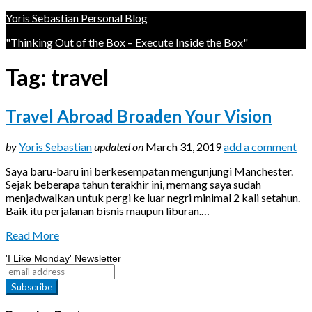
Yoris Sebastian Personal Blog
"Thinking Out of the Box – Execute Inside the Box"
Tag:
travel
Travel Abroad Broaden Your Vision
by
Yoris Sebastian
updated on
March 31, 2019
add a comment
Saya baru-baru ini berkesempatan mengunjungi Manchester.
Sejak beberapa tahun terakhir ini, memang saya sudah
menjadwalkan untuk pergi ke luar negri minimal 2 kali setahun.
Baik itu perjalanan bisnis maupun liburan.…
Read More
'I Like Monday' Newsletter