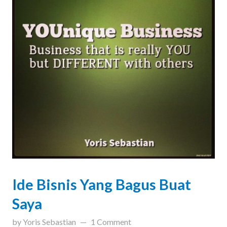
Ide Bisnis Yang Bagus Buat
Saya
updated on
April 24, 2019
by
Yoris Sebastian
1 Comment