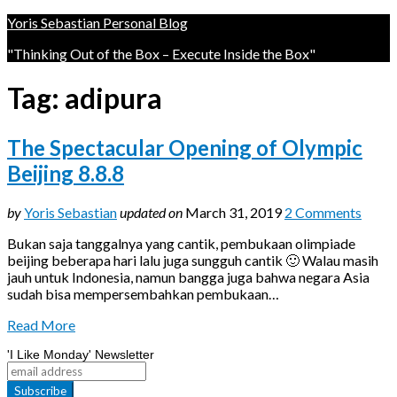
Yoris Sebastian Personal Blog
"Thinking Out of the Box – Execute Inside the Box"
Tag:
adipura
The Spectacular Opening of Olympic
Beijing 8.8.8
by
Yoris Sebastian
updated on
March 31, 2019
2 Comments
Bukan saja tanggalnya yang cantik, pembukaan olimpiade
beijing beberapa hari lalu juga sungguh cantik 🙂 Walau masih
jauh untuk Indonesia, namun bangga juga bahwa negara Asia
sudah bisa mempersembahkan pembukaan…
Read More
'I Like Monday' Newsletter