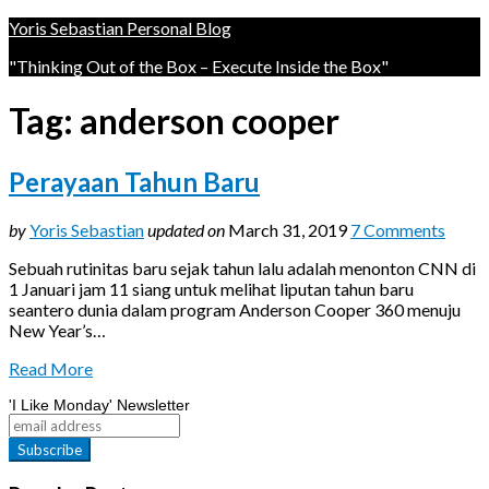
Yoris Sebastian Personal Blog
"Thinking Out of the Box – Execute Inside the Box"
Tag:
anderson cooper
Perayaan Tahun Baru
by
Yoris Sebastian
updated on
March 31, 2019
7 Comments
Sebuah rutinitas baru sejak tahun lalu adalah menonton CNN di
1 Januari jam 11 siang untuk melihat liputan tahun baru
seantero dunia dalam program Anderson Cooper 360 menuju
New Year’s…
Read More
'I Like Monday' Newsletter