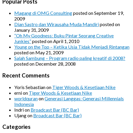
Popular Posts
Magang di OMG Consulting
posted on September 19,
2009
Dian Sastro dan Wirausaha Muda Mandiri
posted on
January 31, 2009
“Oh My Goodness: Buku Pintar Seorang Creative
Junkies”
posted on April 1, 2010
Young on the Top – Ketika Usia Tidak Menjadi Rintangan
posted on May 21, 2009
Salah Sambung – Program radio paling kreatif di 2008?
posted on December 28, 2008
Recent Comments
Yoris Sebastian
on
Tiger Woods & Kesetiaan Nike
erni
on
Tiger Woods & Kesetiaan Nike
worldquran
on
Generasi Langgas: Generasi Millennials
Indonesia
Indri
on
Broadcast Bar (BC Bar)
Ujang
on
Broadcast Bar (BC Bar)
Categories