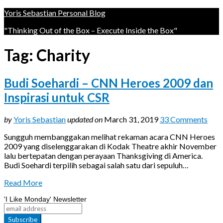
Yoris Sebastian Personal Blog
"Thinking Out of the Box – Execute Inside the Box"
Tag:
Charity
Budi Soehardi – CNN Heroes 2009 dan
Inspirasi untuk CSR
by
Yoris Sebastian
updated on
March 31, 2019
33 Comments
Sungguh membanggakan melihat rekaman acara CNN Heroes
2009 yang diselenggarakan di Kodak Theatre akhir November
lalu bertepatan dengan perayaan Thanksgiving di America.
Budi Soehardi terpilih sebagai salah satu dari sepuluh…
Read More
'I Like Monday' Newsletter