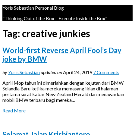
Yoris Sebastian Personal Blog
"Thinking Out of the Box – Execute Inside the Box"
Tag:
creative junkies
World-first Reverse April Fool’s Day
joke by BMW
by
Yoris Sebastian
updated on
April 24, 2019
7 Comments
April Mop tahun ini dimeriahkan dengan kejutan dari BMW
Selandia Baru ketika mereka memasang iklan di halaman
pertama surat kabar New Zealand Herald dan menawarkan
mobil BMW terbaru bagi mereka…
Read More
Selamat Jalan Krisbiantoro