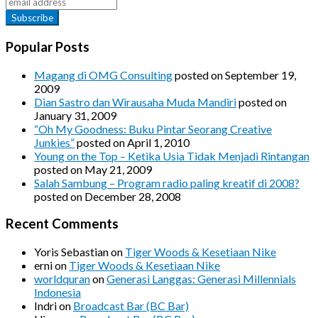
Popular Posts
Magang di OMG Consulting
posted on September 19,
2009
Dian Sastro dan Wirausaha Muda Mandiri
posted on
January 31, 2009
“Oh My Goodness: Buku Pintar Seorang Creative
Junkies”
posted on April 1, 2010
Young on the Top – Ketika Usia Tidak Menjadi Rintangan
posted on May 21, 2009
Salah Sambung – Program radio paling kreatif di 2008?
posted on December 28, 2008
Recent Comments
Yoris Sebastian
on
Tiger Woods & Kesetiaan Nike
erni
on
Tiger Woods & Kesetiaan Nike
worldquran
on
Generasi Langgas: Generasi Millennials
Indonesia
Indri
on
Broadcast Bar (BC Bar)