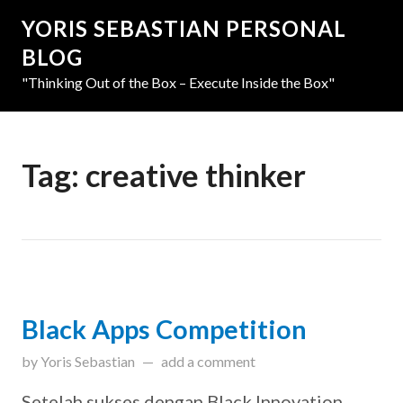
YORIS SEBASTIAN PERSONAL
BLOG
"Thinking Out of the Box – Execute Inside the Box"
Tag:
creative thinker
Black Apps Competition
updated on
March 31, 2019
by
Yoris Sebastian
add a comment
Setelah sukses dengan Black Innovation