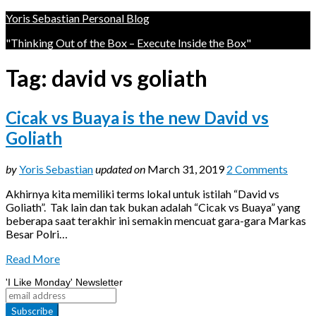
Yoris Sebastian Personal Blog
"Thinking Out of the Box – Execute Inside the Box"
Tag:
david vs goliath
Cicak vs Buaya is the new David vs
Goliath
by
Yoris Sebastian
updated on
March 31, 2019
2 Comments
Akhirnya kita memiliki terms lokal untuk istilah “David vs
Goliath”. Tak lain dan tak bukan adalah “Cicak vs Buaya” yang
beberapa saat terakhir ini semakin mencuat gara-gara Markas
Besar Polri…
Read More
'I Like Monday' Newsletter