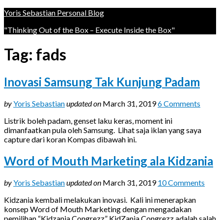
Yoris Sebastian Personal Blog
"Thinking Out of the Box – Execute Inside the Box"
Tag:
fads
Inovasi Samsung Tak Kunjung Padam
by
Yoris Sebastian
updated on
March 31, 2019
6 Comments
Listrik boleh padam, genset laku keras, moment ini
dimanfaatkan pula oleh Samsung. Lihat saja iklan yang saya
capture dari koran Kompas dibawah ini.
Word of Mouth Marketing ala Kidzania
by
Yoris Sebastian
updated on
March 31, 2019
10 Comments
Kidzania kembali melakukan inovasi. Kali ini menerapkan
konsep Word of Mouth Marketing dengan mengadakan
pemilihan “Kidzania Congrezz” KidZania Congrezz adalah salah