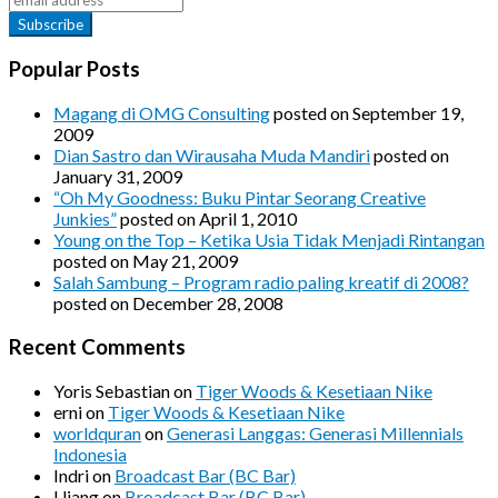
Popular Posts
Magang di OMG Consulting
posted on September 19,
2009
Dian Sastro dan Wirausaha Muda Mandiri
posted on
January 31, 2009
“Oh My Goodness: Buku Pintar Seorang Creative
Junkies”
posted on April 1, 2010
Young on the Top – Ketika Usia Tidak Menjadi Rintangan
posted on May 21, 2009
Salah Sambung – Program radio paling kreatif di 2008?
posted on December 28, 2008
Recent Comments
Yoris Sebastian
on
Tiger Woods & Kesetiaan Nike
erni
on
Tiger Woods & Kesetiaan Nike
worldquran
on
Generasi Langgas: Generasi Millennials
Indonesia
Indri
on
Broadcast Bar (BC Bar)
Ujang
on
Broadcast Bar (BC Bar)