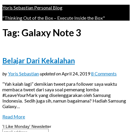
Yoris Sebastian Personal Blog
"Thinking Out of the Box – Execute Inside the Box"
Tag:
Galaxy Note 3
Belajar Dari Kekalahan
by
Yoris Sebastian
updated on
April 24, 2019
8 Comments
“Yah kalah lagi” demikian tweet para follower saya waktu
membaca tweet dari saya soal pemenang lomba
#LeaveYourMark yang diselenggarakan oleh Samsung
Indonesia. Sedih juga sih, namun bagaimana? Hadiah Samsung
Galaxy…
Read More
'I Like Monday' Newsletter