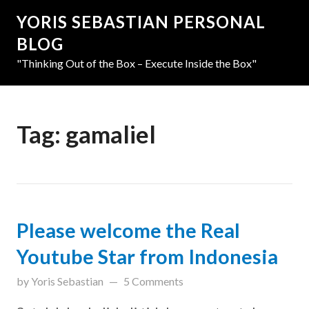
YORIS SEBASTIAN PERSONAL
BLOG
"Thinking Out of the Box – Execute Inside the Box"
Tag:
gamaliel
Please welcome the Real
Youtube Star from Indonesia
updated on
March 31, 2019
by
Yoris Sebastian
5 Comments