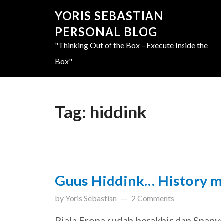
YORIS SEBASTIAN
PERSONAL BLOG
"Thinking Out of the Box – Execute Inside the
Box"
Tag:
hiddink
Guus Hiddink… History 
updated on
March 31, 201
by
Yoris Sebastian
2 Comments
Piala Eropa sudah berakhir dan Spany