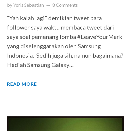
updated on
April 24, 2019
by
Yoris Sebastian
8 Comments
“Yah kalah lagi” demikian tweet para
follower saya waktu membaca tweet dari
saya soal pemenang lomba #LeaveYourMark
yang diselenggarakan oleh Samsung
Indonesia. Sedih juga sih, namun bagaimana?
Hadiah Samsung Galaxy…
READ MORE