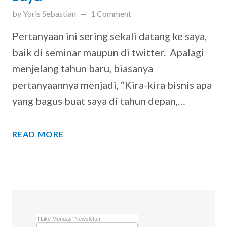
updated on
April 24, 2019
by
Yoris Sebastian
1 Comment
Pertanyaan ini sering sekali datang ke saya,
baik di seminar maupun di twitter. Apalagi
menjelang tahun baru, biasanya
pertanyaannya menjadi, “Kira-kira bisnis apa
yang bagus buat saya di tahun depan,…
READ MORE
'I Like Monday' Newsletter