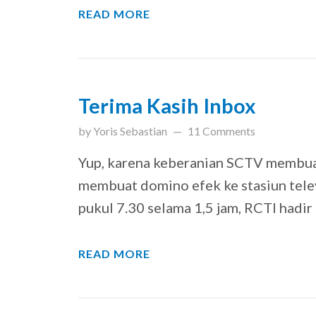
READ MORE
Terima Kasih Inbox
updated on
March 31, 201
by
Yoris Sebastian
11 Comments
Yup, karena keberanian SCTV membuat
membuat domino efek ke stasiun televi
pukul 7.30 selama 1,5 jam, RCTI hadi
READ MORE