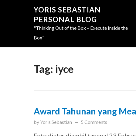
YORIS SEBASTIAN
PERSONAL BLOG
"Thinking Out of the Box – Execute Inside the
Box"
Tag:
iyce
Award Tahunan yang Mea
updated on
March 31, 201
by
Yoris Sebastian
5 Comments
Foto diatas diambil tanggal 23 Febru