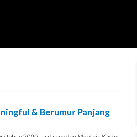
ningful & Berumur Panjang
9
ari tahun 2000, saat saya dan Meuthia Kasim