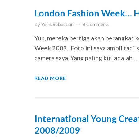
London Fashion Week… 
updated on
March 31, 201
by
Yoris Sebastian
8 Comments
Yup, mereka bertiga akan berangkat 
Week 2009. Foto ini saya ambil tadi 
camera saya. Yang paling kiri adalah…
READ MORE
International Young Cre
2008/2009