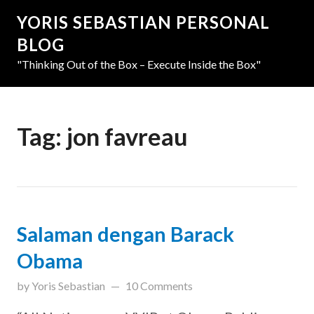
YORIS SEBASTIAN PERSONAL
BLOG
"Thinking Out of the Box – Execute Inside the Box"
Tag:
jon favreau
Salaman dengan Barack
Obama
updated on
March 31, 2019
by
Yoris Sebastian
10 Comments