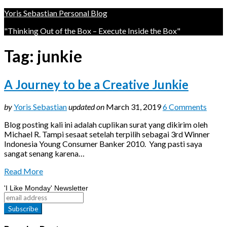
Yoris Sebastian Personal Blog
"Thinking Out of the Box – Execute Inside the Box"
Tag:
junkie
A Journey to be a Creative Junkie
by
Yoris Sebastian
updated on
March 31, 2019
6 Comments
Blog posting kali ini adalah cuplikan surat yang dikirim oleh
Michael R. Tampi sesaat setelah terpilih sebagai 3rd Winner
Indonesia Young Consumer Banker 2010. Yang pasti saya
sangat senang karena…
Read More
'I Like Monday' Newsletter