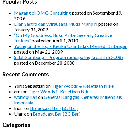
Popular Posts
Magang di OMG Consulting
posted on September 19,
2009
Dian Sastro dan Wirausaha Muda Mandiri
posted on
January 31, 2009
“Oh My Goodness: Buku Pintar Seorang Creative
Junkies”
posted on April 1, 2010
Young on the Top – Ketika Usia Tidak Menjadi Rintangan
posted on May 21, 2009
Salah Sambung – Program radio paling kreatif di 2008?
posted on December 28, 2008
Recent Comments
Yoris Sebastian
on
Tiger Woods & Kesetiaan Nike
erni
on
Tiger Woods & Kesetiaan Nike
worldquran
on
Generasi Langgas: Generasi Millennials
Indonesia
Indri
on
Broadcast Bar (BC Bar)
Ujang
on
Broadcast Bar (BC Bar)
Categories