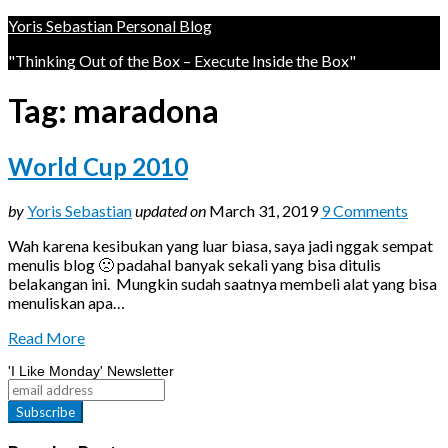
Yoris Sebastian Personal Blog
"Thinking Out of the Box – Execute Inside the Box"
Tag:
maradona
World Cup 2010
by
Yoris Sebastian
updated on
March 31, 2019
9 Comments
Wah karena kesibukan yang luar biasa, saya jadi nggak sempat
menulis blog 🙁 padahal banyak sekali yang bisa ditulis
belakangan ini. Mungkin sudah saatnya membeli alat yang bisa
menuliskan apa…
Read More
'I Like Monday' Newsletter