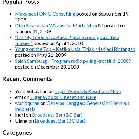
Popular Posts
Magang di OMG Consulting
posted on September 19,
2009
Dian Sastro dan Wirausaha Muda Mandiri
posted on
January 31, 2009
“Oh My Goodness: Buku Pintar Seorang Creative
Junkies”
posted on April 1, 2010
Young on the Top – Ketika Usia Tidak Menjadi Rintangan
posted on May 21, 2009
Salah Sambung – Program radio paling kreatif di 2008?
posted on December 28, 2008
Recent Comments
Yoris Sebastian
on
Tiger Woods & Kesetiaan Nike
erni
on
Tiger Woods & Kesetiaan Nike
worldquran
on
Generasi Langgas: Generasi Millennials
Indonesia
Indri
on
Broadcast Bar (BC Bar)
Ujang
on
Broadcast Bar (BC Bar)
Categories