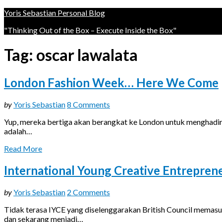
Yoris Sebastian Personal Blog
"Thinking Out of the Box – Execute Inside the Box"
Tag:
oscar lawalata
London Fashion Week… Here We Come
updated
by
Yoris Sebastian
8 Comments
on
Yup, mereka bertiga akan berangkat ke London untuk menghadiri 
March
adalah…
31,
2019
Read More
International Young Creative Entrepre
updated
by
Yoris Sebastian
2 Comments
on
Tidak terasa IYCE yang diselenggarakan British Council memasuki
March
dan sekarang menjadi…
31,