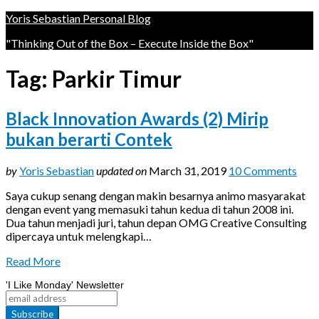
Yoris Sebastian Personal Blog
"Thinking Out of the Box – Execute Inside the Box"
Tag:
Parkir Timur
Black Innovation Awards (2) Mirip
bukan berarti Contek
by
Yoris Sebastian
updated on
March 31, 2019
10 Comments
Saya cukup senang dengan makin besarnya animo masyarakat
dengan event yang memasuki tahun kedua di tahun 2008 ini.
Dua tahun menjadi juri, tahun depan OMG Creative Consulting
dipercaya untuk melengkapi…
Read More
'I Like Monday' Newsletter