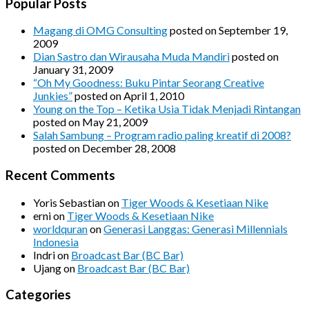
Popular Posts
Magang di OMG Consulting
posted on September 19,
2009
Dian Sastro dan Wirausaha Muda Mandiri
posted on
January 31, 2009
“Oh My Goodness: Buku Pintar Seorang Creative
Junkies”
posted on April 1, 2010
Young on the Top – Ketika Usia Tidak Menjadi Rintangan
posted on May 21, 2009
Salah Sambung – Program radio paling kreatif di 2008?
posted on December 28, 2008
Recent Comments
Yoris Sebastian
on
Tiger Woods & Kesetiaan Nike
erni
on
Tiger Woods & Kesetiaan Nike
worldquran
on
Generasi Langgas: Generasi Millennials
Indonesia
Indri
on
Broadcast Bar (BC Bar)
Ujang
on
Broadcast Bar (BC Bar)
Categories