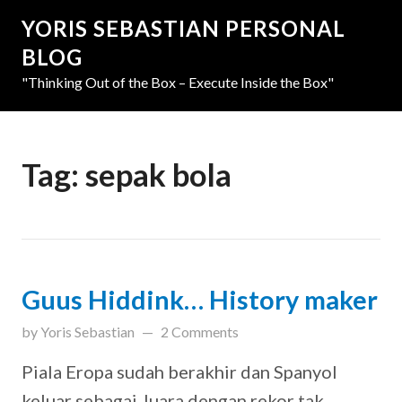
YORIS SEBASTIAN PERSONAL
BLOG
"Thinking Out of the Box – Execute Inside the Box"
Tag:
sepak bola
Guus Hiddink… History maker
updated on
March 31, 2019
by
Yoris Sebastian
2 Comments
Piala Eropa sudah berakhir dan Spanyol
keluar sebagai Juara dengan rekor tak