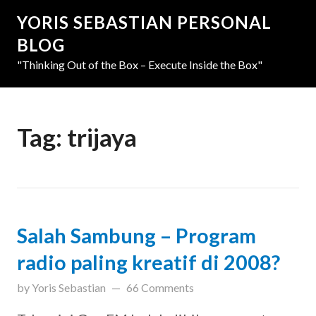
YORIS SEBASTIAN PERSONAL
BLOG
"Thinking Out of the Box – Execute Inside the Box"
Tag:
trijaya
Salah Sambung – Program
radio paling kreatif di 2008?
updated on
March 31, 2019
by
Yoris Sebastian
66 Comments