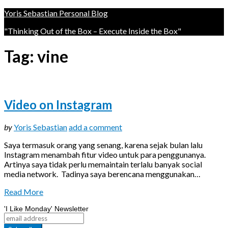
Yoris Sebastian Personal Blog
"Thinking Out of the Box – Execute Inside the Box"
Tag:
vine
Video on Instagram
updated
by
Yoris Sebastian
add a comment
on
Saya termasuk orang yang senang, karena sejak bulan lalu
March
Instagram menambah fitur video untuk para penggunanya.
31,
Artinya saya tidak perlu memaintain terlalu banyak social
2019
media network. Tadinya saya berencana menggunakan…
Read More
'I Like Monday' Newsletter