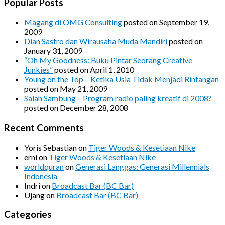
Popular Posts
Magang di OMG Consulting
posted on September 19,
2009
Dian Sastro dan Wirausaha Muda Mandiri
posted on
January 31, 2009
“Oh My Goodness: Buku Pintar Seorang Creative
Junkies”
posted on April 1, 2010
Young on the Top – Ketika Usia Tidak Menjadi Rintangan
posted on May 21, 2009
Salah Sambung – Program radio paling kreatif di 2008?
posted on December 28, 2008
Recent Comments
Yoris Sebastian
on
Tiger Woods & Kesetiaan Nike
erni
on
Tiger Woods & Kesetiaan Nike
worldquran
on
Generasi Langgas: Generasi Millennials
Indonesia
Indri
on
Broadcast Bar (BC Bar)
Ujang
on
Broadcast Bar (BC Bar)
Categories