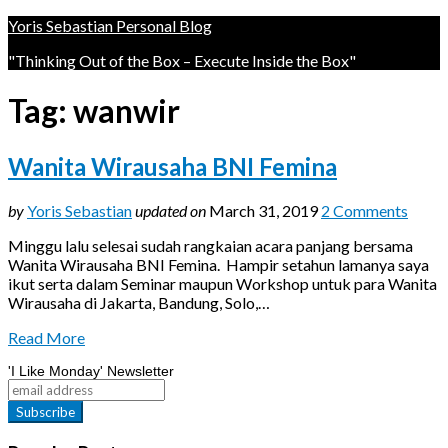
Yoris Sebastian Personal Blog
"Thinking Out of the Box – Execute Inside the Box"
Tag:
wanwir
Wanita Wirausaha BNI Femina
by
Yoris Sebastian
updated on
March 31, 2019
2 Comments
Minggu lalu selesai sudah rangkaian acara panjang bersama
Wanita Wirausaha BNI Femina. Hampir setahun lamanya saya
ikut serta dalam Seminar maupun Workshop untuk para Wanita
Wirausaha di Jakarta, Bandung, Solo,…
Read More
'I Like Monday' Newsletter