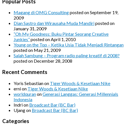
Popular Posts
Magang di OMG Consulting
posted on September 19,
2009
Dian Sastro dan Wirausaha Muda Mandiri
posted on
January 31, 2009
“Oh My Goodness: Buku Pintar Seorang Creative
Junkies”
posted on April 1, 2010
Young on the Top – Ketika Usia Tidak Menjadi Rintangan
posted on May 21, 2009
Salah Sambung – Program radio paling kreatif di 2008?
posted on December 28, 2008
Recent Comments
Yoris Sebastian
on
Tiger Woods & Kesetiaan Nike
erni
on
Tiger Woods & Kesetiaan Nike
worldquran
on
Generasi Langgas: Generasi Millennials
Indonesia
Indri
on
Broadcast Bar (BC Bar)
Ujang
on
Broadcast Bar (BC Bar)
Categories