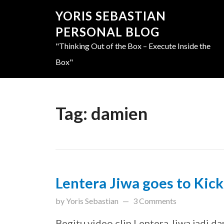
YORIS SEBASTIAN
PERSONAL BLOG
"Thinking Out of the Box – Execute Inside the
Box"
Tag:
damien
Lentera Jiwa goes to Kic
updated on
March 31, 201
by
Yoris Sebastian
3 Comments
Begitu video clip Lentera Jiwa jadi da