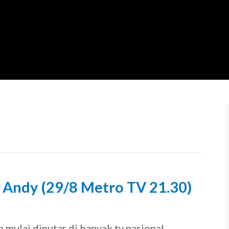
k Andy (29/8 Metro TV 21.30)
9
n mulai diputar di banyak tv nasional,