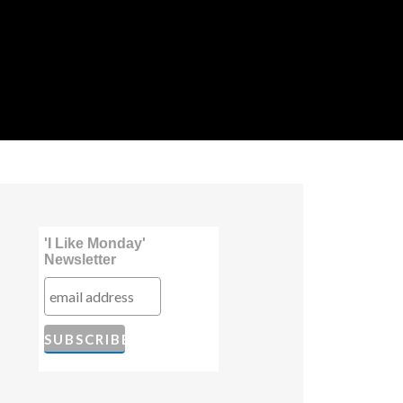
'I Like Monday'
Newsletter