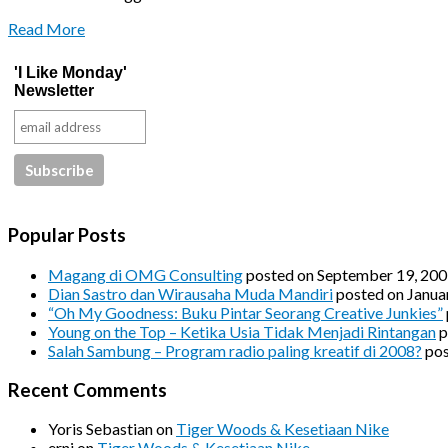
Read More
'I Like Monday'
Newsletter
Popular Posts
Magang di OMG Consulting
posted on September 19, 20
Dian Sastro dan Wirausaha Muda Mandiri
posted on Janua
“Oh My Goodness: Buku Pintar Seorang Creative Junkies”
Young on the Top – Ketika Usia Tidak Menjadi Rintangan
p
Salah Sambung – Program radio paling kreatif di 2008?
pos
Recent Comments
Yoris Sebastian
on
Tiger Woods & Kesetiaan Nike
erni
on
Tiger Woods & Kesetiaan Nike