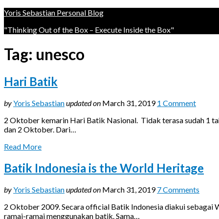
Yoris Sebastian Personal Blog
"Thinking Out of the Box – Execute Inside the Box"
Tag:
unesco
Hari Batik
by
Yoris Sebastian
updated on
March 31, 2019
1 Comment
2 Oktober kemarin Hari Batik Nasional. Tidak terasa sudah 1 
dan 2 Oktober. Dari…
Read More
Batik Indonesia is the World Heritage
by
Yoris Sebastian
updated on
March 31, 2019
7 Comments
2 Oktober 2009. Secara official Batik Indonesia diakui sebaga
ramai-ramai menggunakan batik. Sama…