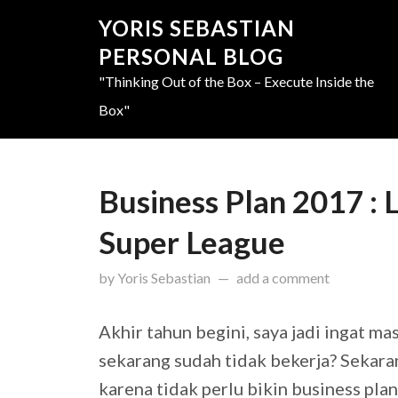
YORIS SEBASTIAN
PERSONAL BLOG
"Thinking Out of the Box – Execute Inside the
Box"
Business Plan 2017 : 
Super League
updated on
April 24, 2019
by
Yoris Sebastian
add a comment
Akhir tahun begini, saya jadi ingat 
sekarang sudah tidak bekerja? Sekaran
karena tidak perlu bikin business pla