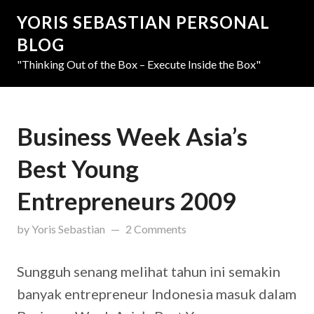
YORIS SEBASTIAN PERSONAL
BLOG
"Thinking Out of the Box – Execute Inside the Box"
Business Week Asia’s
Best Young
Entrepreneurs 2009
updated on
March 31, 2019
by
Yoris Sebastian
2 Comments
Sungguh senang melihat tahun ini semakin
banyak entrepreneur Indonesia masuk dalam