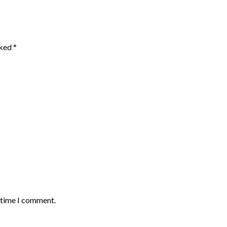
rked
*
t time I comment.