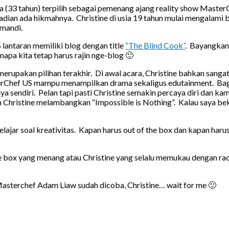
Ha (33 tahun) terpilih sebagai pemenang ajang reality show Mast
dian ada hikmahnya. Christine di usia 19 tahun mulai mengalami 
 mandi.
 lantaran memiliki blog dengan title
“The Blind Cook”
. Bayangkan 
apa kita tetap harus rajin nge-blog 🙂
merupakan pilihan terakhir. Di awal acara, Christine bahkan sangat
rChef US mampu menampilkan drama sekaligus edutainment. Baga
a sendiri. Pelan tapi pasti Christine semakin percaya diri dan k
 Christine melambangkan “Impossible is Nothing”. Kalau saya bek
ajar soal kreativitas. Kapan harus out of the box dan kapan haru
he box yang menang atau Christine yang selalu memukau dengan rac
asterchef Adam Liaw sudah dicoba, Christine… wait for me 🙂