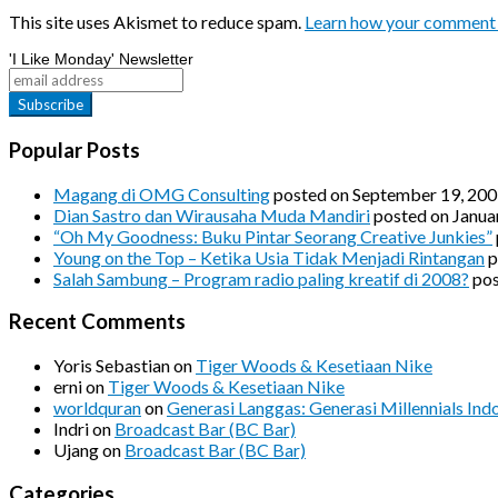
This site uses Akismet to reduce spam.
Learn how your comment 
'I Like Monday' Newsletter
Popular Posts
Magang di OMG Consulting
posted on September 19, 20
Dian Sastro dan Wirausaha Muda Mandiri
posted on Janua
“Oh My Goodness: Buku Pintar Seorang Creative Junkies”
Young on the Top – Ketika Usia Tidak Menjadi Rintangan
p
Salah Sambung – Program radio paling kreatif di 2008?
pos
Recent Comments
Yoris Sebastian
on
Tiger Woods & Kesetiaan Nike
erni
on
Tiger Woods & Kesetiaan Nike
worldquran
on
Generasi Langgas: Generasi Millennials Ind
Indri
on
Broadcast Bar (BC Bar)
Ujang
on
Broadcast Bar (BC Bar)
Categories