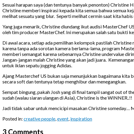
Sesuai harapan saya (dan tentunya banyak penonton) Christine 
Christine memberi inspirasi kepada kita semua bahwa semua keja
melihat sesuatu yang blur. Seperti melihat cermin saat kita habis
Yang juga menarik, Christine diundang ikut audisi MasterChef US
oleh tim producer MasterChef. Ini merupakan salah satu bukti ken
Di awal acara, setiap ada pemilihan kelompok pastilah Christine 
karena tanpa ada sorotan kamera berlama-lama, program Maste
memberi semangat karena sebenarnya Christine undervalue diriny
Jangan-jangan malah Christine yang akan jadi juara. Kemenangan
untuk iklan sepatu jogging Adidas.
Ajang Masterchef US bukan saja menunjukkan bagaimana kita bel
secara soft dan tentunya tetap menghibur dan menegangkan.
Sempat bingung, pakah Josh yang di final tampil sangat out of t
sudah (walau siaran ulangan di Asia), Christine is the WINNER..!!
Jadi tidak sabar untuk mencicipi masakan Christine someday… M
Posted in:
creative people
,
event
,
inspiration
3 Comments