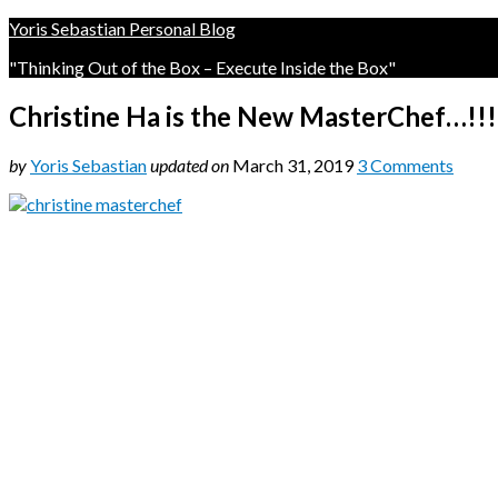
Yoris Sebastian Personal Blog
"Thinking Out of the Box – Execute Inside the Box"
Christine Ha is the New MasterChef…!!!
by
Yoris Sebastian
updated on
March 31, 2019
3 Comments