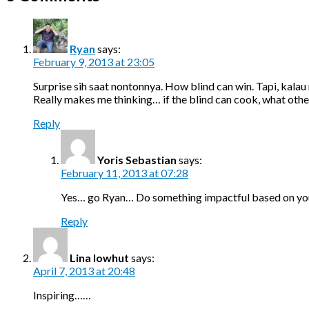
Ryan
says:
February 9, 2013 at 23:05
Surprise sih saat nontonnya. How blind can win. Tapi, kal
Really makes me thinking… if the blind can cook, what others 
Reply
Yoris Sebastian
says:
February 11, 2013 at 07:28
Yes… go Ryan… Do something impactful based on yo
Reply
Lina lowhut
says:
April 7, 2013 at 20:48
Inspiring……