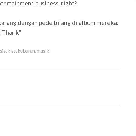
ntertainment business, right?
karang dengan pede bilang di album mereka:
n Thank”
sia
,
kiss
,
kuburan
,
musik