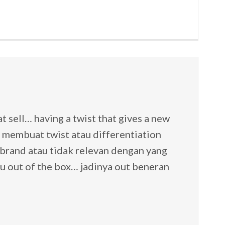
at sell… having a twist that gives a new
 membuat twist atau differentiation
brand atau tidak relevan dengan yang
lu out of the box… jadinya out beneran