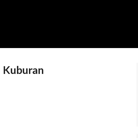
– Kuburan
9