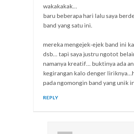
wakakakak…
baru beberapa hari lalu saya be
band yang satu ini.
mereka mengejek-ejek band ini kar
dsb… tapi saya justru ngotot belain
namanya kreatif… buktinya ada ana
kegirangan kalo denger liriknya…h
pada ngomongin band yang unik i
REPLY