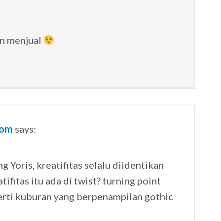
an menjual
com
says:
g Yoris, kreatifitas selalu diidentikan
tifitas itu ada di twist? turning point
perti kuburan yang berpenampilan gothic