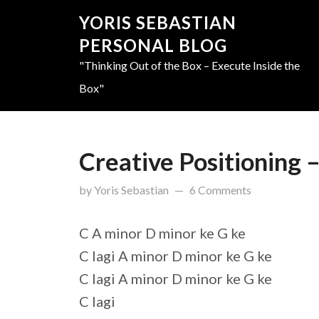
YORIS SEBASTIAN
PERSONAL BLOG
"Thinking Out of the Box – Execute Inside the
Box"
Creative Positioning 
updated on
March 31, 201
by
Yoris Sebastian
6 Comments
C A minor D minor ke G ke
C lagi A minor D minor ke G ke
C lagi A minor D minor ke G ke
C lagi