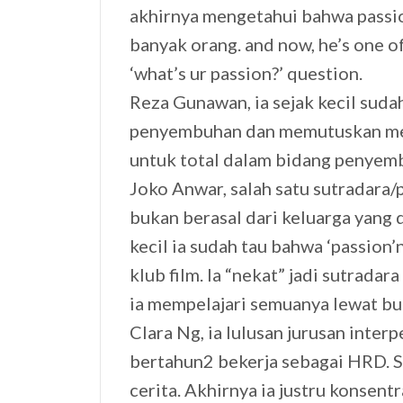
akhirnya mengetahui bahwa passi
banyak orang. and now, he’s one o
‘what’s ur passion?’ question.
Reza Gunawan, ia sejak kecil suda
penyembuhan dan memutuskan men
untuk total dalam bidang penyemb
Joko Anwar, salah satu sutradara/pe
bukan berasal dari keluarga yang 
kecil ia sudah tau bahwa ‘passion’
klub film. Ia “nekat” jadi sutradar
ia mempelajari semuanya lewat bu
Clara Ng, ia lulusan jurusan inte
bertahun2 bekerja sebagai HRD. S
cerita. Akhirnya ia justru konsent