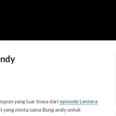
Andy
9
spon yang luar biasa dari
episode Lentera
li yang minta sama Bung andy untuk