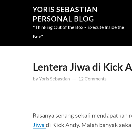
YORIS SEBASTIAN
PERSONAL BLOG
"Thinking Out of the Box – Execute Inside the
Box"
Lentera Jiwa di Kick 
updated on
March 31, 201
by
Yoris Sebastian
12 Comments
Rasanya senang sekali mendapatkan re
Jiwa
di Kick Andy. Malah banyak seka