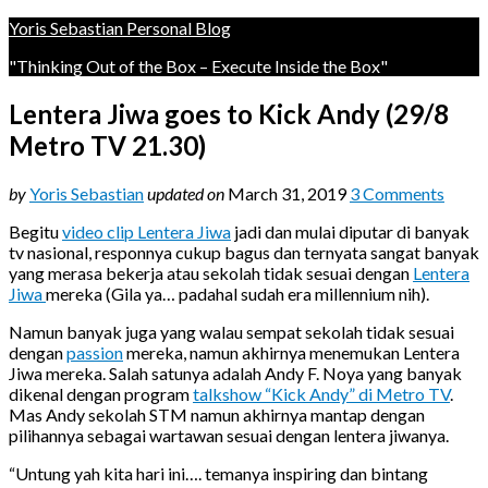
Yoris Sebastian Personal Blog
"Thinking Out of the Box – Execute Inside the Box"
Lentera Jiwa goes to Kick Andy (29/8
Metro TV 21.30)
by
Yoris Sebastian
updated on
March 31, 2019
3 Comments
Begitu
video clip Lentera Jiwa
jadi dan mulai diputar di banyak
tv nasional, responnya cukup bagus dan ternyata sangat banyak
yang merasa bekerja atau sekolah tidak sesuai dengan
Lentera
Jiwa
mereka (Gila ya… padahal sudah era millennium nih).
Namun banyak juga yang walau sempat sekolah tidak sesuai
dengan
passion
mereka, namun akhirnya menemukan Lentera
Jiwa mereka. Salah satunya adalah Andy F. Noya yang banyak
dikenal dengan program
talkshow “Kick Andy” di Metro TV
.
Mas Andy sekolah STM namun akhirnya mantap dengan
pilihannya sebagai wartawan sesuai dengan lentera jiwanya.
“Untung yah kita hari ini…. temanya inspiring dan bintang