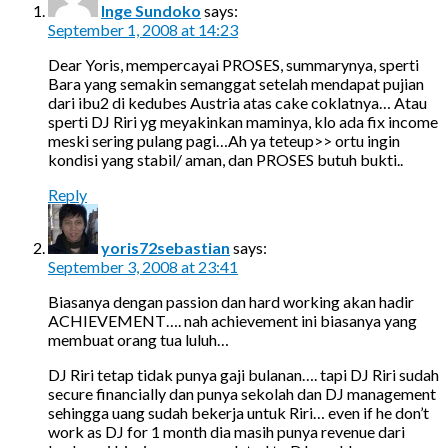
Inge Sundoko
says:
September 1, 2008 at 14:23
Dear Yoris, mempercayai PROSES, summarynya, sperti
Bara yang semakin semanggat setelah mendapat pujian
dari ibu2 di kedubes Austria atas cake coklatnya… Atau
sperti DJ Riri yg meyakinkan maminya, klo ada fix income
meski sering pulang pagi…Ah ya teteup>> ortu ingin
kondisi yang stabil/ aman, dan PROSES butuh bukti..
Reply
yoris72sebastian
says:
September 3, 2008 at 23:41
Biasanya dengan passion dan hard working akan hadir
ACHIEVEMENT…. nah achievement ini biasanya yang
membuat orang tua luluh…
DJ Riri tetap tidak punya gaji bulanan…. tapi DJ Riri sudah
secure financially dan punya sekolah dan DJ management
sehingga uang sudah bekerja untuk Riri… even if he don’t
work as DJ for 1 month dia masih punya revenue dari