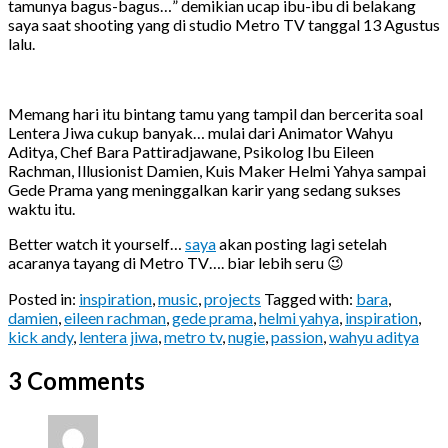
tamunya bagus-bagus…” demikian ucap ibu-ibu di belakang
saya saat shooting yang di studio Metro TV tanggal 13 Agustus
lalu.
Memang hari itu bintang tamu yang tampil dan bercerita soal
Lentera Jiwa cukup banyak… mulai dari Animator Wahyu
Aditya, Chef Bara Pattiradjawane, Psikolog Ibu Eileen
Rachman, Illusionist Damien, Kuis Maker Helmi Yahya sampai
Gede Prama yang meninggalkan karir yang sedang sukses
waktu itu.
Better watch it yourself…
saya
akan posting lagi setelah
acaranya tayang di Metro TV…. biar lebih seru 😉
Posted in:
inspiration
,
music
,
projects
Tagged with:
bara
,
damien
,
eileen rachman
,
gede prama
,
helmi yahya
,
inspiration
,
kick andy
,
lentera jiwa
,
metro tv
,
nugie
,
passion
,
wahyu aditya
3 Comments