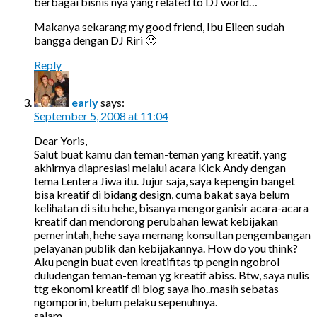
berbagai bisnis nya yang related to DJ world…
Makanya sekarang my good friend, Ibu Eileen sudah
bangga dengan DJ Riri 🙂
Reply
early
says:
September 5, 2008 at 11:04
Dear Yoris,
Salut buat kamu dan teman-teman yang kreatif, yang
akhirnya diapresiasi melalui acara Kick Andy dengan
tema Lentera Jiwa itu. Jujur saja, saya kepengin banget
bisa kreatif di bidang design, cuma bakat saya belum
kelihatan di situ hehe, bisanya mengorganisir acara-acara
kreatif dan mendorong perubahan lewat kebijakan
pemerintah, hehe saya memang konsultan pengembangan
pelayanan publik dan kebijakannya. How do you think?
Aku pengin buat even kreatifitas tp pengin ngobrol
duludengan teman-teman yg kreatif abiss. Btw, saya nulis
ttg ekonomi kreatif di blog saya lho..masih sebatas
ngomporin, belum pelaku sepenuhnya.
salam