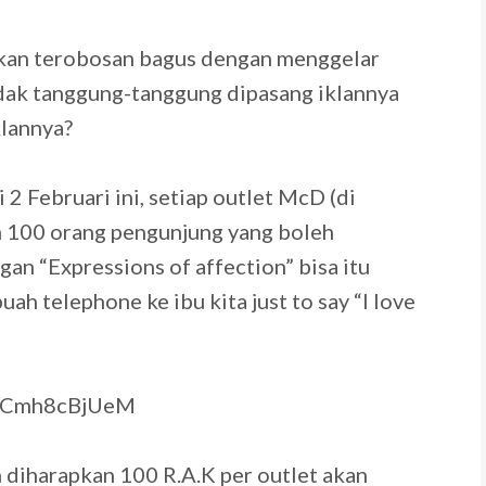
kan terobosan bagus dengan menggelar
idak tanggung-tanggung dipasang iklannya
klannya?
 Februari ini, setiap outlet McD (di
 100 orang pengunjung yang boleh
n “Expressions of affection” bisa itu
ah telephone ke ibu kita just to say “I love
=HCmh8cBjUeM
n diharapkan 100 R.A.K per outlet akan