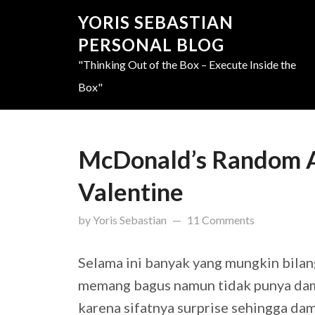
YORIS SEBASTIAN
PERSONAL BLOG
"Thinking Out of the Box – Execute Inside the
Box"
McDonald’s Random Ac
Valentine
updated on
April 24, 2019
by
Yoris Sebastian
11 Comments
Selama ini banyak yang mungkin bila
memang bagus namun tidak punya dam
karena sifatnya surprise sehingga da