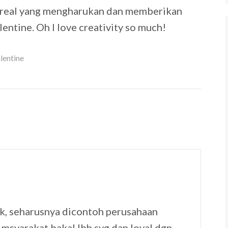
’ real yang mengharukan dan memberikan
ntine. Oh I love creativity so much!
lentine
kak, seharusnya dicontoh perusahaan
 msyarakat bakal lbh syg dan loyal dgn