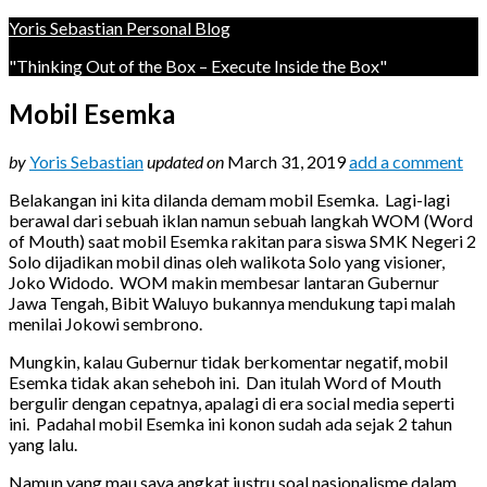
Yoris Sebastian Personal Blog
"Thinking Out of the Box – Execute Inside the Box"
Mobil Esemka
by
Yoris Sebastian
updated on
March 31, 2019
add a comment
Belakangan ini kita dilanda demam mobil Esemka. Lagi-lagi
berawal dari sebuah iklan namun sebuah langkah WOM (Word
of Mouth) saat mobil Esemka rakitan para siswa SMK Negeri 2
Solo dijadikan mobil dinas oleh walikota Solo yang visioner,
Joko Widodo. WOM makin membesar lantaran Gubernur
Jawa Tengah, Bibit Waluyo bukannya mendukung tapi malah
menilai Jokowi sembrono.
Mungkin, kalau Gubernur tidak berkomentar negatif, mobil
Esemka tidak akan seheboh ini. Dan itulah Word of Mouth
bergulir dengan cepatnya, apalagi di era social media seperti
ini. Padahal mobil Esemka ini konon sudah ada sejak 2 tahun
yang lalu.
Namun yang mau saya angkat justru soal nasionalisme dalam