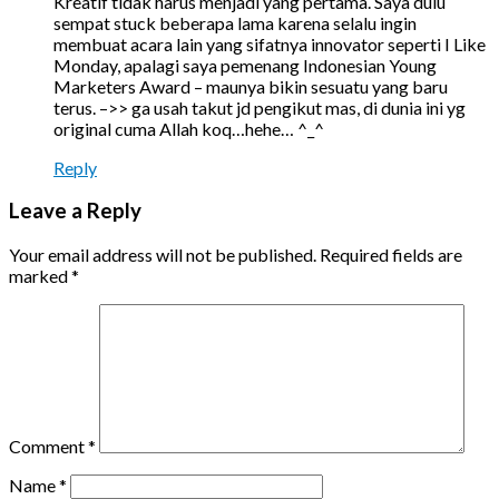
Kreatif tidak harus menjadi yang pertama. Saya dulu
sempat stuck beberapa lama karena selalu ingin
membuat acara lain yang sifatnya innovator seperti I Like
Monday, apalagi saya pemenang Indonesian Young
Marketers Award – maunya bikin sesuatu yang baru
terus. –>> ga usah takut jd pengikut mas, di dunia ini yg
original cuma Allah koq…hehe… ^_^
Reply
Leave a Reply
Your email address will not be published.
Required fields are
marked
*
Comment
*
Name
*