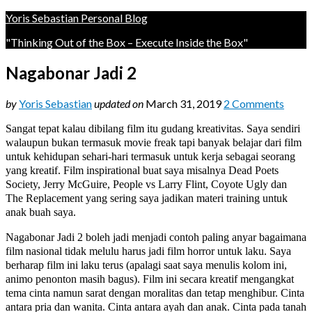
Yoris Sebastian Personal Blog
"Thinking Out of the Box – Execute Inside the Box"
Nagabonar Jadi 2
by
Yoris Sebastian
updated on
March 31, 2019
2 Comments
Sangat tepat kalau dibilang film itu gudang kreativitas. Saya sendiri
walaupun bukan termasuk movie freak tapi banyak belajar dari film
untuk kehidupan sehari-hari termasuk untuk kerja sebagai seorang
yang kreatif. Film inspirational buat saya misalnya Dead Poets
Society, Jerry McGuire, People vs Larry Flint, Coyote Ugly dan
The Replacement yang sering saya jadikan materi training untuk
anak buah saya.
Nagabonar Jadi 2 boleh jadi menjadi contoh paling anyar bagaimana
film nasional tidak melulu harus jadi film horror untuk laku. Saya
berharap film ini laku terus (apalagi saat saya menulis kolom ini,
animo penonton masih bagus). Film ini secara kreatif mengangkat
tema cinta namun sarat dengan moralitas dan tetap menghibur. Cinta
antara pria dan wanita. Cinta antara ayah dan anak. Cinta pada tanah