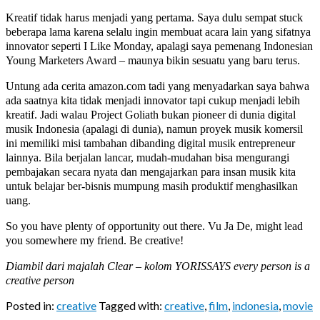
Kreatif tidak harus menjadi yang pertama. Saya dulu sempat stuck
beberapa lama karena selalu ingin membuat acara lain yang sifatnya
innovator seperti I Like Monday, apalagi saya pemenang Indonesian
Young Marketers Award – maunya bikin sesuatu yang baru terus.
Untung ada cerita amazon.com tadi yang menyadarkan saya bahwa
ada saatnya kita tidak menjadi innovator tapi cukup menjadi lebih
kreatif. Jadi walau Project Goliath bukan pioneer di dunia digital
musik Indonesia (apalagi di dunia), namun proyek musik komersil
ini memiliki misi tambahan dibanding digital musik entrepreneur
lainnya. Bila berjalan lancar, mudah-mudahan bisa mengurangi
pembajakan secara nyata dan mengajarkan para insan musik kita
untuk belajar ber-bisnis mumpung masih produktif menghasilkan
uang.
So you have plenty of opportunity out there. Vu Ja De, might lead
you somewhere my friend. Be creative!
Diambil dari majalah Clear – kolom YORISSAYS every person is a
creative person
Posted in:
creative
Tagged with:
creative
,
film
,
indonesia
,
movie