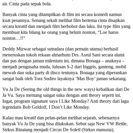
air. Cinta pada sepak bola.
Banyak cinta yang ditampilkan di film ini secara komedi namun
kuat pesannya. Senang sekali melihat film bertema cinta disajikan
secara kreatif dan menjadi film berbobot dan laku. Ini type film yang
membuat kita bilang ke orang yang belum nonton, “Loe harus
nonton…!!”
Deddy Mizwar sebagai sutradara (dan pemain utama) berhasil
meneruskan tokoh rekaan almarhum Drs. Asrul Sani secara alami
dan pas dengan jaman milenium ini, dimana Bonaga – anaknya –
menjadi pengusaha muda, lulusan S-2 dari Inggris, ganteng, mobil
mewah dan suka party di disco tentunya. Bonaga yang diperankan
sangat baik oleh Tora Sudiro layaknya ‘Mas Boy’ jaman sekarang.
Vu Ja De (Seeing the old things in the new ways) kebalikan dari De
Ja Vu. Saya memang sangat suka dengan anti theory seperti ini.
Ingat, program signature saya I Like Monday? Anti theory dari lagu
legendaris Bob Geldoff, I Don’t Like Monday.
Kalau mau kreatif dan pelan-pelan melihat sejarah, sebenarnya
banyak Vu Ja De yang bisa dilakukan. Sebut saja New VW Bettle,
Sirkus Binatang menjadi Circus De Soleil (Sirkus manusia),