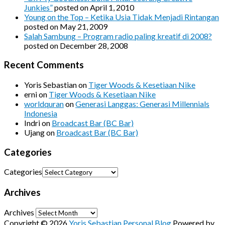
Junkies”
posted on April 1, 2010
Young on the Top – Ketika Usia Tidak Menjadi Rintangan
posted on May 21, 2009
Salah Sambung – Program radio paling kreatif di 2008?
posted on December 28, 2008
Recent Comments
Yoris Sebastian
on
Tiger Woods & Kesetiaan Nike
erni
on
Tiger Woods & Kesetiaan Nike
worldquran
on
Generasi Langgas: Generasi Millennials
Indonesia
Indri
on
Broadcast Bar (BC Bar)
Ujang
on
Broadcast Bar (BC Bar)
Categories
Categories
Archives
Archives
Copyright © 2026
Yoris Sebastian Personal Blog
Powered by