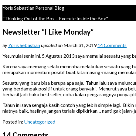
Yoris Sebastian Personal Blog
"Thinking Out of the Box – Execute Inside the Box"
Newsletter “I Like Monday”
by
Yoris Sebastian
updated on
March 31, 2019
14 Comments
Yes, mulai senin ini, 5 Agustus 2013 saya memulai sesuatu yang 
Karena saya memang selalu mencoba melakukan sesuatu yang baru 
merupakan momentum positif buat kita masing-masing memulai 
Sesuatu yang baru bisa berupa apa saja. Tahun lalu saya melunc
yang berdampak positif untuk orang banyak”. Menurut saya belum 
berhasil jadi buku best seller, coba kalau pengarangnya punya pik
Tahun ini saya sengaja kasih contoh yang lebih simple lagi. Bikin
niatnya baik, hasilnya jangan terlalu dipikirkan… nanti gak jalan-j
Posted in:
Uncategorized
14 Comments