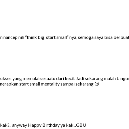
in nancep nih “think big, start small” nya, semoga saya bisa berbu
 sukses yang memulai sesuatu dari kecil. Jadi sekarang malah bi
nerapkan start small mentality sampai sekarang 😉
h kak?.. anyway Happy Birthday ya kak,..GBU