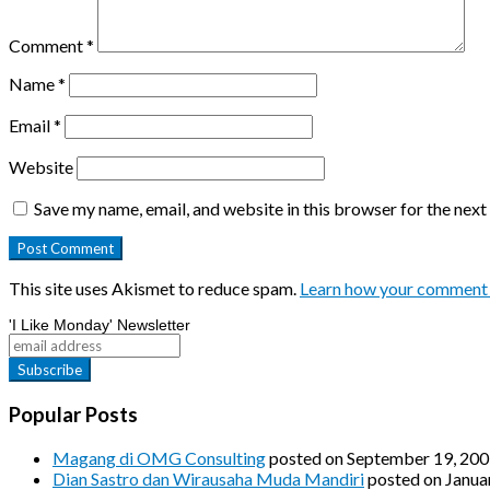
Comment
*
Name
*
Email
*
Website
Save my name, email, and website in this browser for the nex
This site uses Akismet to reduce spam.
Learn how your comment 
'I Like Monday' Newsletter
Popular Posts
Magang di OMG Consulting
posted on September 19, 20
Dian Sastro dan Wirausaha Muda Mandiri
posted on Janua