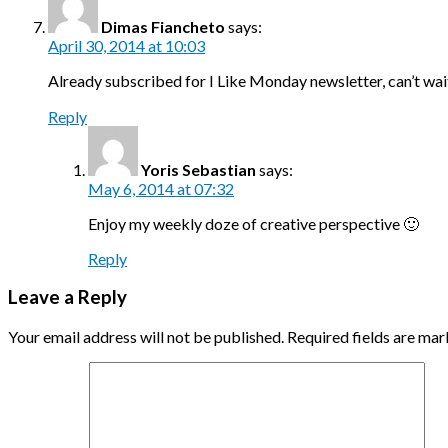
Dimas Fiancheto
says:
April 30, 2014 at 10:03
Already subscribed for I Like Monday newsletter, can’t wai
Reply
Yoris Sebastian
says:
May 6, 2014 at 07:32
Enjoy my weekly doze of creative perspective 🙂
Reply
Leave a Reply
Your email address will not be published.
Required fields are ma