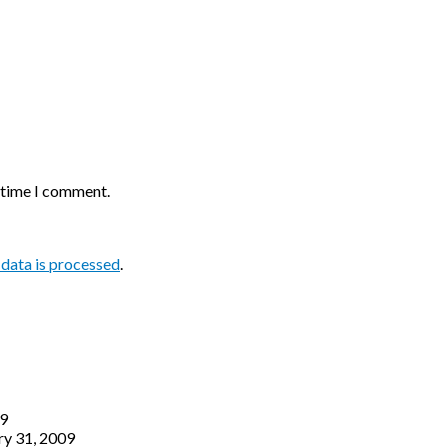
t time I comment.
data is processed
.
09
ry 31, 2009