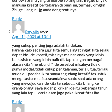
our own brand yang dinilai oleh orang lain. Begitu bnyak
manusia kreatif bertebaran di bumi ini, termasuk mgkn
Zhuge Liang ini, jg anda dong tentunya.
Reply
Royalis
says:
April 14, 2009 at 13:11
yang cukup penting juga adalah tindakan.
karena kalo secara jujur kita semua ingat ingat, kita selalu
dapat ide-ide kreatif, misalnya mainan anak yang lebih
baik, sistem yang lebih baik dll. tapi dengan berbagai
alasan kita “membunuh” ide tersebut misalnya tidak
punya modal, tidak cukup pengalaman, terlalu tua, terlalu
muda dll. padahal kita punya segudang kreatifitas untuk
mengatasi semua itu. seandainya suatu saat ada orang
yang mewujudkan ide kita tersebut… kita bilang ke
orang-orang, saya sudah pikirkan ide itu beberapa tahun
yang lalu tapi… cari alasan juga pakai kreatifitas lho
Reply