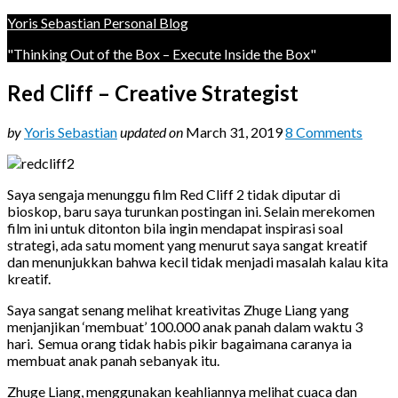
Yoris Sebastian Personal Blog
"Thinking Out of the Box – Execute Inside the Box"
Red Cliff – Creative Strategist
by
Yoris Sebastian
updated on
March 31, 2019
8 Comments
Saya sengaja menunggu film Red Cliff 2 tidak diputar di
bioskop, baru saya turunkan postingan ini. Selain merekomen
film ini untuk ditonton bila ingin mendapat inspirasi soal
strategi, ada satu moment yang menurut saya sangat kreatif
dan menunjukkan bahwa kecil tidak menjadi masalah kalau kita
kreatif.
Saya sangat senang melihat kreativitas Zhuge Liang yang
menjanjikan ‘membuat’ 100.000 anak panah dalam waktu 3
hari. Semua orang tidak habis pikir bagaimana caranya ia
membuat anak panah sebanyak itu.
Zhuge Liang, menggunakan keahliannya melihat cuaca dan