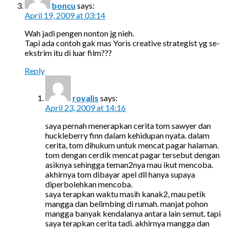
boncu
says:
April 19, 2009 at 03:14
Wah jadi pengen nonton jg nieh.
Tapi ada contoh gak mas Yoris creative strategist yg se-
ekstrim itu di luar film???
Reply
royalis
says:
April 23, 2009 at 14:16
saya pernah menerapkan cerita tom sawyer dan
huckleberry finn dalam kehidupan nyata. dalam
cerita, tom dihukum untuk mencat pagar halaman.
tom dengan cerdik mencat pagar tersebut dengan
asiknya sehingga teman2nya mau ikut mencoba.
akhirnya tom dibayar apel dll hanya supaya
diperbolehkan mencoba.
saya terapkan waktu masih kanak2, mau petik
mangga dan belimbing di rumah. manjat pohon
mangga banyak kendalanya antara lain semut. tapi
saya terapkan cerita tadi. akhirnya mangga dan