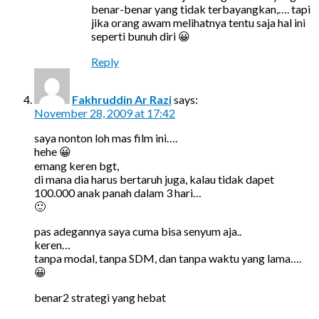
benar-benar yang tidak terbayangkan,…. tapi
jika orang awam melihatnya tentu saja hal ini
seperti bunuh diri 😀
Reply
Fakhruddin Ar Razi
says:
November 28, 2009 at 17:42
saya nonton loh mas film ini….
hehe 😀
emang keren bgt,
di mana dia harus bertaruh juga, kalau tidak dapet
100.000 anak panah dalam 3 hari…
🙂
pas adegannya saya cuma bisa senyum aja..
keren…
tanpa modal, tanpa SDM, dan tanpa waktu yang lama….
😀
benar2 strategi yang hebat