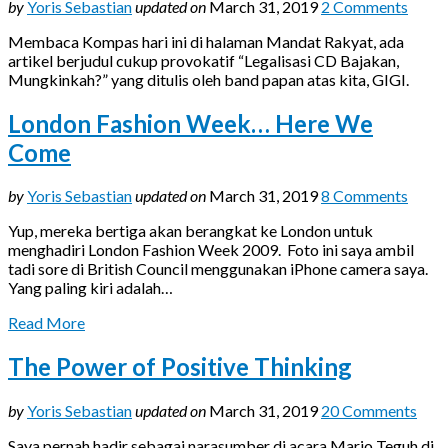
by
Yoris Sebastian
updated on
March 31, 2019
2 Comments
Membaca Kompas hari ini di halaman Mandat Rakyat, ada
artikel berjudul cukup provokatif “Legalisasi CD Bajakan,
Mungkinkah?” yang ditulis oleh band papan atas kita, GIGI.
London Fashion Week… Here We
Come
by
Yoris Sebastian
updated on
March 31, 2019
8 Comments
Yup, mereka bertiga akan berangkat ke London untuk
menghadiri London Fashion Week 2009. Foto ini saya ambil
tadi sore di British Council menggunakan iPhone camera saya.
Yang paling kiri adalah…
Read More
The Power of Positive Thinking
by
Yoris Sebastian
updated on
March 31, 2019
20 Comments
Saya pernah hadir sebagai narasumber di acara Mario Teguh di