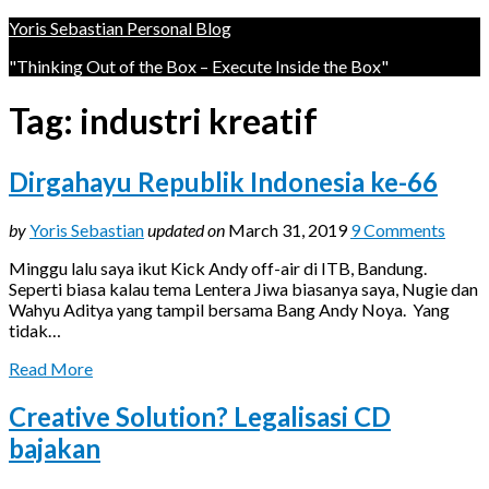
Yoris Sebastian Personal Blog
"Thinking Out of the Box – Execute Inside the Box"
Tag:
industri kreatif
Dirgahayu Republik Indonesia ke-66
by
Yoris Sebastian
updated on
March 31, 2019
9 Comments
Minggu lalu saya ikut Kick Andy off-air di ITB, Bandung.
Seperti biasa kalau tema Lentera Jiwa biasanya saya, Nugie dan
Wahyu Aditya yang tampil bersama Bang Andy Noya. Yang
tidak…
Read More
Creative Solution? Legalisasi CD
bajakan