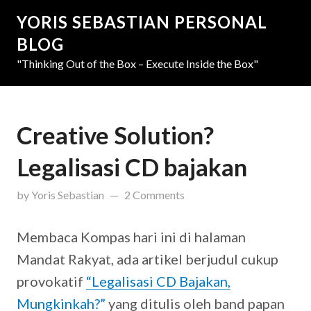
YORIS SEBASTIAN PERSONAL
BLOG
"Thinking Out of the Box – Execute Inside the Box"
Creative Solution?
Legalisasi CD bajakan
updated on
March 31, 2019
by
Yoris Sebastian
2 Comments
Membaca Kompas hari ini di halaman
Mandat Rakyat, ada artikel berjudul cukup
provokatif
“Legalisasi CD Bajakan,
Mungkinkah?”
yang ditulis oleh band papan