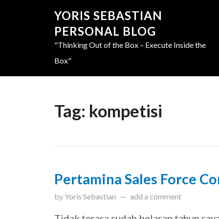
YORIS SEBASTIAN
PERSONAL BLOG
"Thinking Out of the Box – Execute Inside the
Box"
Tag:
kompetisi
Pertamina Sales Force C
updated on
August 10, 20
by
Yoris Sebastian
add a comment
Tidak terasa sudah belasan tahun say