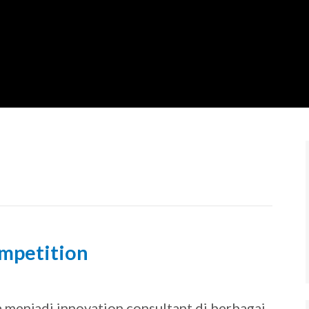
ompetition
23
a menjadi innovation consultant di berbagai