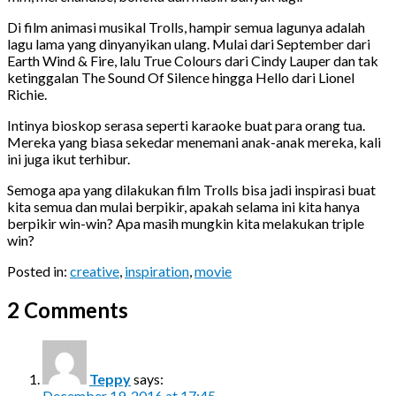
Di film animasi musikal Trolls, hampir semua lagunya adalah
lagu lama yang dinyanyikan ulang. Mulai dari September dari
Earth Wind & Fire, lalu True Colours dari Cindy Lauper dan tak
ketinggalan The Sound Of Silence hingga Hello dari Lionel
Richie.
Intinya bioskop serasa seperti karaoke buat para orang tua.
Mereka yang biasa sekedar menemani anak-anak mereka, kali
ini juga ikut terhibur.
Semoga apa yang dilakukan film Trolls bisa jadi inspirasi buat
kita semua dan mulai berpikir, apakah selama ini kita hanya
berpikir win-win? Apa masih mungkin kita melakukan triple
win?
Posted in:
creative
,
inspiration
,
movie
2 Comments
Teppy
says:
December 19, 2016 at 17:45