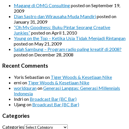
Magang di OMG Consulting
posted on September 19,
2009
Dian Sastro dan Wirausaha Muda Mandiri
posted on
January 31, 2009
“Oh My Goodness: Buku Pintar Seorang Creative
Junkies”
posted on April 1, 2010
Young on the Top – Ketika Usia Tidak Menjadi Rintangan
posted on May 21, 2009
Salah Sambung – Program radio paling kreatif di 2008?
posted on December 28, 2008
Recent Comments
Yoris Sebastian
on
Tiger Woods & Kesetiaan Nike
erni
on
Tiger Woods & Kesetiaan Nike
worldquran
on
Generasi Langgas: Generasi Millennials
Indonesia
Indri
on
Broadcast Bar (BC Bar)
Ujang
on
Broadcast Bar (BC Bar)
Categories
Categories