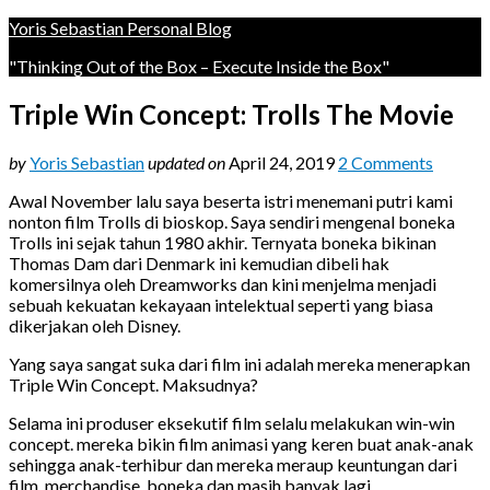
Yoris Sebastian Personal Blog
"Thinking Out of the Box – Execute Inside the Box"
Triple Win Concept: Trolls The Movie
by
Yoris Sebastian
updated on
April 24, 2019
2 Comments
Awal November lalu saya beserta istri menemani putri kami
nonton film Trolls di bioskop. Saya sendiri mengenal boneka
Trolls ini sejak tahun 1980 akhir. Ternyata boneka bikinan
Thomas Dam dari Denmark ini kemudian dibeli hak
komersilnya oleh Dreamworks dan kini menjelma menjadi
sebuah kekuatan kekayaan intelektual seperti yang biasa
dikerjakan oleh Disney.
Yang saya sangat suka dari film ini adalah mereka menerapkan
Triple Win Concept. Maksudnya?
Selama ini produser eksekutif film selalu melakukan win-win
concept. mereka bikin film animasi yang keren buat anak-anak
sehingga anak-terhibur dan mereka meraup keuntungan dari
film, merchandise, boneka dan masih banyak lagi.