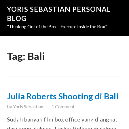
YORIS SEBASTIAN PERSONAL
BLOG
"Thinking Out of the Box – Execute Inside the Box"
Tag:
Bali
Julia Roberts Shooting di Bali
updated on
March 31, 2019
by
Yoris Sebastian
1 Comment
Sudah banyak film box office yang diangkat
dari novel sukses. Laskar Pelangi misalnya,