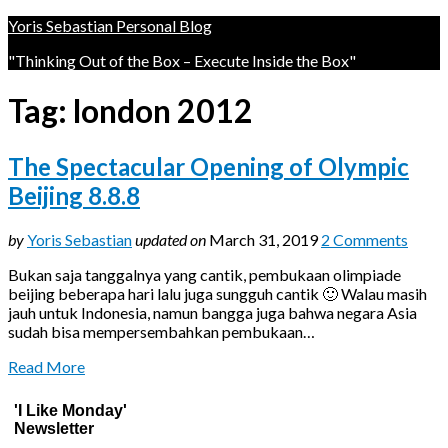
Yoris Sebastian Personal Blog
"Thinking Out of the Box – Execute Inside the Box"
Tag:
london 2012
The Spectacular Opening of Olympic
Beijing 8.8.8
by
Yoris Sebastian
updated on
March 31, 2019
2 Comments
Bukan saja tanggalnya yang cantik, pembukaan olimpiade
beijing beberapa hari lalu juga sungguh cantik 🙂 Walau masih
jauh untuk Indonesia, namun bangga juga bahwa negara Asia
sudah bisa mempersembahkan pembukaan…
Read More
'I Like Monday'
Newsletter