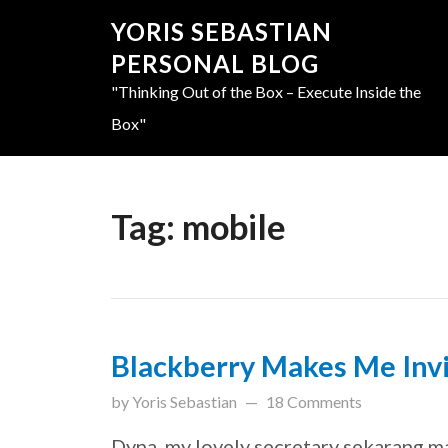
YORIS SEBASTIAN
PERSONAL BLOG
"Thinking Out of the Box – Execute Inside the
Box"
Tag:
mobile
Blackberry Makes Me Invi
updated on
March 31, 201
by
Yoris Sebastian
18 Comments
Dyna, my lovely secretary sekarang ma