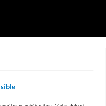
sible
9
nggil saya Invisible Boss, “Kalau dulu di