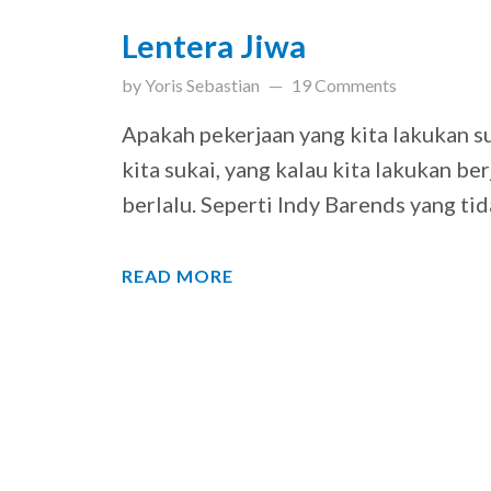
Lentera Jiwa
updated on
March 31, 201
by
Yoris Sebastian
19 Comments
Apakah pekerjaan yang kita lakukan s
kita sukai, yang kalau kita lakukan be
berlalu. Seperti Indy Barends yang ti
READ MORE