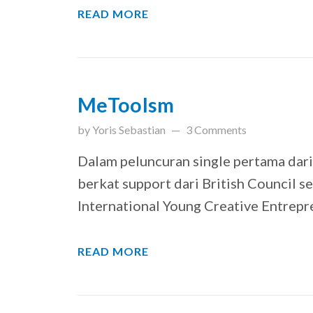
READ MORE
MeTooIsm
updated on
March 31, 201
by
Yoris Sebastian
3 Comments
Dalam peluncuran single pertama dari 
berkat support dari British Council s
International Young Creative Entrepr
READ MORE