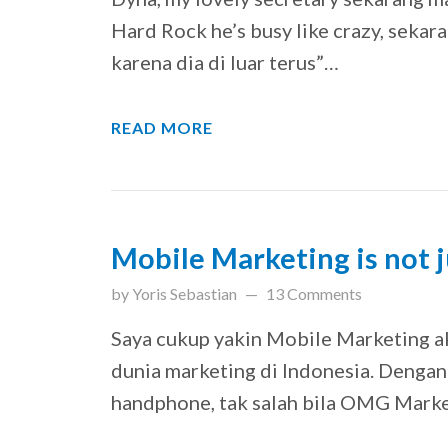
Hard Rock he’s busy like crazy, seka
karena dia di luar terus”…
READ MORE
Mobile Marketing is not j
updated on
March 31, 201
by
Yoris Sebastian
13 Comments
Saya cukup yakin Mobile Marketing ak
dunia marketing di Indonesia. Dengan
handphone, tak salah bila OMG Mar