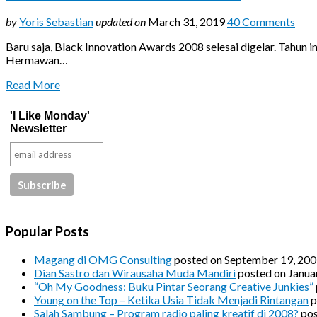
by
Yoris Sebastian
updated on
March 31, 2019
40 Comments
Baru saja, Black Innovation Awards 2008 selesai digelar. Tahun i
Hermawan…
Read More
'I Like Monday'
Newsletter
Popular Posts
Magang di OMG Consulting
posted on September 19, 20
Dian Sastro dan Wirausaha Muda Mandiri
posted on Janua
“Oh My Goodness: Buku Pintar Seorang Creative Junkies”
Young on the Top – Ketika Usia Tidak Menjadi Rintangan
p
Salah Sambung – Program radio paling kreatif di 2008?
pos