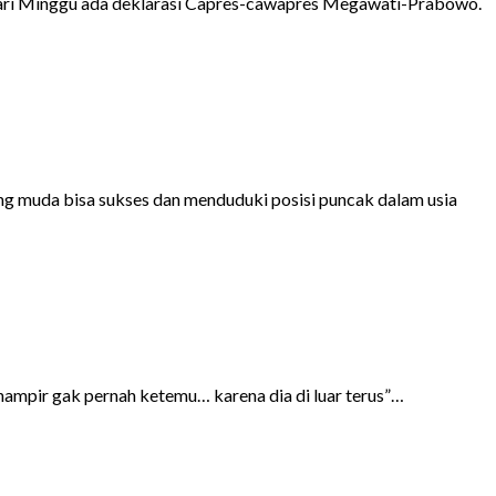
hari Minggu ada deklarasi Capres-cawapres Megawati-Prabowo.
ng muda bisa sukses dan menduduki posisi puncak dalam usia
h hampir gak pernah ketemu… karena dia di luar terus”…