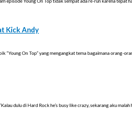
am episode Young On Top tidak sempat ada re-run karena tepat 
at Kick Andy
m topik “Young On Top” yang mengangkat tema bagaimana orang-ora
 “Kalau dulu di Hard Rock he’s busy like crazy, sekarang aku mala