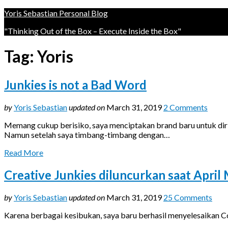
Yoris Sebastian Personal Blog
"Thinking Out of the Box – Execute Inside the Box"
Tag:
Yoris
Junkies is not a Bad Word
by
Yoris Sebastian
updated on
March 31, 2019
2 Comments
Memang cukup berisiko, saya menciptakan brand baru untuk dir
Namun setelah saya timbang-timbang dengan…
Read More
Creative Junkies diluncurkan saat April
by
Yoris Sebastian
updated on
March 31, 2019
25 Comments
Karena berbagai kesibukan, saya baru berhasil menyelesaikan C