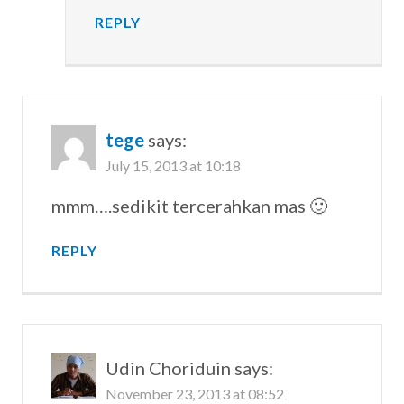
REPLY
tege
says:
July 15, 2013 at 10:18
mmm….sedikit tercerahkan mas 🙂
REPLY
Udin Choriduin
says:
November 23, 2013 at 08:52