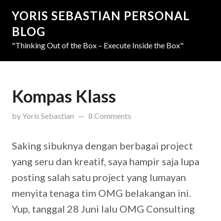
YORIS SEBASTIAN PERSONAL
BLOG
"Thinking Out of the Box – Execute Inside the Box"
Kompas Klass
updated on
March 31, 2019
by
Yoris Sebastian
8 Comments
Saking sibuknya dengan berbagai project
yang seru dan kreatif, saya hampir saja lupa
posting salah satu project yang lumayan
menyita tenaga tim OMG belakangan ini.
Yup, tanggal 28 Juni lalu OMG Consulting