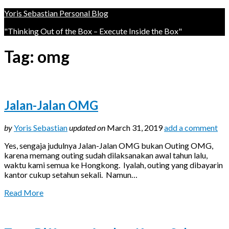
Yoris Sebastian Personal Blog
"Thinking Out of the Box – Execute Inside the Box"
Tag:
omg
Jalan-Jalan OMG
by
Yoris Sebastian
updated on
March 31, 2019
add a comment
Yes, sengaja judulnya Jalan-Jalan OMG bukan Outing OMG,
karena memang outing sudah dilaksanakan awal tahun lalu,
waktu kami semua ke Hongkong. Iyalah, outing yang dibayarin
kantor cukup setahun sekali. Namun…
Read More