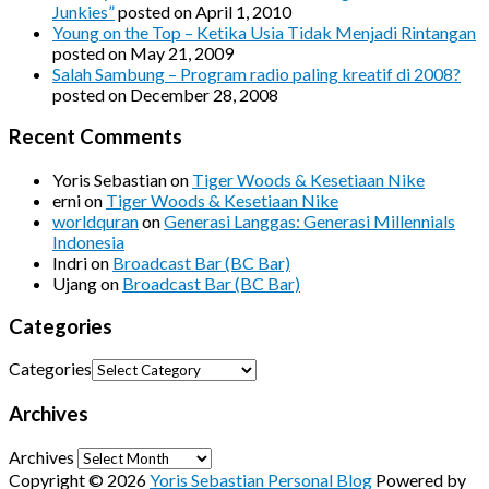
Junkies”
posted on April 1, 2010
Young on the Top – Ketika Usia Tidak Menjadi Rintangan
posted on May 21, 2009
Salah Sambung – Program radio paling kreatif di 2008?
posted on December 28, 2008
Recent Comments
Yoris Sebastian
on
Tiger Woods & Kesetiaan Nike
erni
on
Tiger Woods & Kesetiaan Nike
worldquran
on
Generasi Langgas: Generasi Millennials
Indonesia
Indri
on
Broadcast Bar (BC Bar)
Ujang
on
Broadcast Bar (BC Bar)
Categories
Categories
Archives
Archives
Copyright © 2026
Yoris Sebastian Personal Blog
Powered by