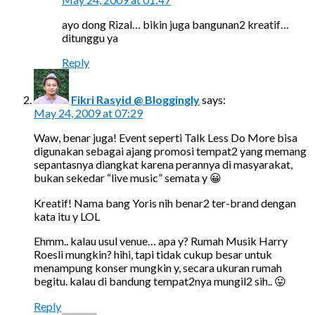
ayo dong Rizal… bikin juga bangunan2 kreatif…
ditunggu ya
Reply
Fikri Rasyid @ Bloggingly
says:
May 24, 2009 at 07:29
Waw, benar juga! Event seperti Talk Less Do More bisa
digunakan sebagai ajang promosi tempat2 yang memang
sepantasnya diangkat karena perannya di masyarakat,
bukan sekedar “live music” semata y 😀
Kreatif! Nama bang Yoris nih benar2 ter-brand dengan
kata itu y LOL
Ehmm.. kalau usul venue… apa y? Rumah Musik Harry
Roesli mungkin? hihi, tapi tidak cukup besar untuk
menampung konser mungkin y, secara ukuran rumah
begitu. kalau di bandung tempat2nya mungil2 sih.. 😛
Reply