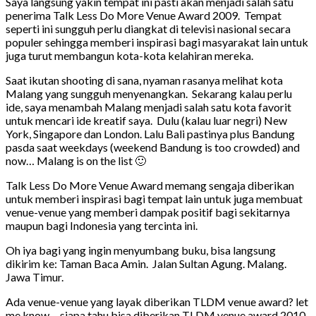
Saya langsung yakin tempat ini pasti akan menjadi salah satu
penerima Talk Less Do More Venue Award 2009. Tempat
seperti ini sungguh perlu diangkat di televisi nasional secara
populer sehingga memberi inspirasi bagi masyarakat lain untuk
juga turut membangun kota-kota kelahiran mereka.
Saat ikutan shooting di sana, nyaman rasanya melihat kota
Malang yang sungguh menyenangkan. Sekarang kalau perlu
ide, saya menambah Malang menjadi salah satu kota favorit
untuk mencari ide kreatif saya. Dulu (kalau luar negri) New
York, Singapore dan London. Lalu Bali pastinya plus Bandung
pasda saat weekdays (weekend Bandung is too crowded) and
now… Malang is on the list 🙂
Talk Less Do More Venue Award memang sengaja diberikan
untuk memberi inspirasi bagi tempat lain untuk juga membuat
venue-venue yang memberi dampak positif bagi sekitarnya
maupun bagi Indonesia yang tercinta ini.
Oh iya bagi yang ingin menyumbang buku, bisa langsung
dikirim ke: Taman Baca Amin. Jalan Sultan Agung. Malang.
Jawa Timur.
Ada venue-venue yang layak diberikan TLDM venue award? let
me know… siapa tahu bisa diberikan TLDM venue award 2010