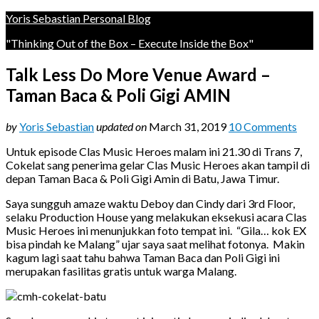
Yoris Sebastian Personal Blog
"Thinking Out of the Box – Execute Inside the Box"
Talk Less Do More Venue Award –
Taman Baca & Poli Gigi AMIN
by
Yoris Sebastian
updated on
March 31, 2019
10 Comments
Untuk episode Clas Music Heroes malam ini 21.30 di Trans 7,
Cokelat sang penerima gelar Clas Music Heroes akan tampil di
depan Taman Baca & Poli Gigi Amin di Batu, Jawa Timur.
Saya sungguh amaze waktu Deboy dan Cindy dari 3rd Floor,
selaku Production House yang melakukan eksekusi acara Clas
Music Heroes ini menunjukkan foto tempat ini. “Gila… kok EX
bisa pindah ke Malang” ujar saya saat melihat fotonya. Makin
kagum lagi saat tahu bahwa Taman Baca dan Poli Gigi ini
merupakan fasilitas gratis untuk warga Malang.