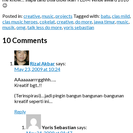
😉
Posted in:
creative
,
music
,
projects
Tagged with:
batu
,
clas mild
,
clas music heroes
,
cokelat
,
creative
,
do more
,
jawa timur
,
music
,
musik
,
omg
,
talk less do more
,
yoris sebastian
10 Comments
Rizal Akbar
says:
May 23, 2009 at 10:24
AAaaaaarrrgghhh…..
Kreatif bgt..!!
(Terinspirasi)…jadi pingin bangun bangunan-bangunan
kreatif seperti ini…
Reply
Yoris Sebastian
says:
May 24, 2009 at 01:47