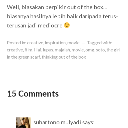
Well, biasakan berpikir out of the box…
biasanya hasilnya lebih baik daripada terus-
terusan jadi mediocre
Posted in:
creative
,
inspiration
,
movie
Tagged with:
creative
,
film
,
Hai
,
lupus
,
majalah
,
movie
,
omg
,
soto
,
the girl
in the green scarf
,
thinking out of the box
15 Comments
suhartono mulyadi
says: