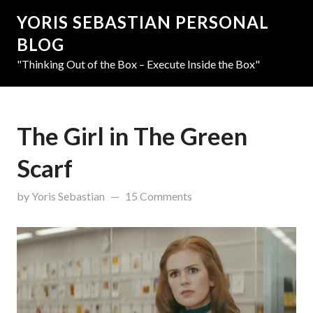
YORIS SEBASTIAN PERSONAL
BLOG
"Thinking Out of the Box – Execute Inside the Box"
The Girl in The Green
Scarf
updated on
March 31, 2019
by
Yoris Sebastian
15 Comments