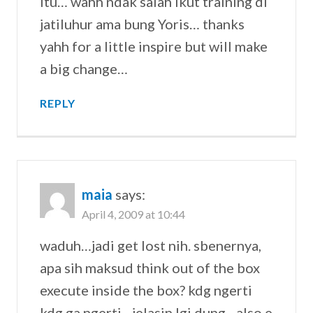
itu… wahh ndak salah ikut training di
jatiluhur ama bung Yoris… thanks
yahh for a little inspire but will make
a big change…
REPLY
maia
says:
April 4, 2009 at 10:44
waduh…jadi get lost nih. sbenernya,
apa sih maksud think out of the box
execute inside the box? kdg ngerti
kdg ga ngerti…jelasin lgi dung…also e